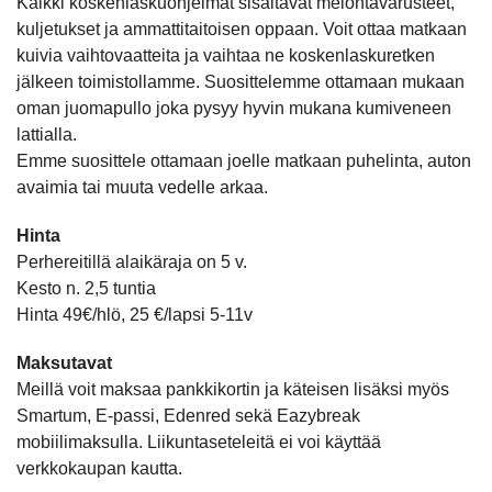
Kaikki koskenlaskuohjelmat sisältävät melontavarusteet,
kuljetukset ja ammattitaitoisen oppaan. Voit ottaa matkaan
kuivia vaihtovaatteita ja vaihtaa ne koskenlaskuretken
jälkeen toimistollamme. Suosittelemme ottamaan mukaan
oman juomapullo joka pysyy hyvin mukana kumiveneen
lattialla.
Emme suosittele ottamaan joelle matkaan puhelinta, auton
avaimia tai muuta vedelle arkaa.
Hinta
Perhereitillä alaikäraja on 5 v.
Kesto n. 2,5 tuntia
Hinta 49€/hlö, 25 €/lapsi 5-11v
Maksutavat
Meillä voit maksaa pankkikortin ja käteisen lisäksi myös
Smartum, E-passi, Edenred sekä Eazybreak
mobiilimaksulla. Liikuntaseteleitä ei voi käyttää
verkkokaupan kautta.