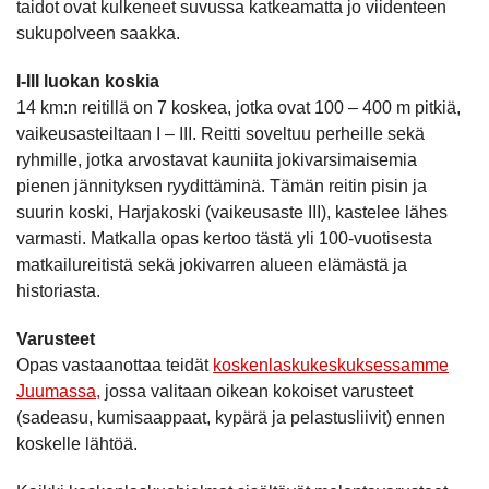
taidot ovat kulkeneet suvussa katkeamatta jo viidenteen
sukupolveen saakka.
I-III luokan koskia
14 km:n reitillä on 7 koskea, jotka ovat 100 – 400 m pitkiä,
vaikeusasteiltaan I – III. Reitti soveltuu perheille sekä
ryhmille, jotka arvostavat kauniita jokivarsimaisemia
pienen jännityksen ryydittäminä. Tämän reitin pisin ja
suurin koski, Harjakoski (vaikeusaste III), kastelee lähes
varmasti. Matkalla opas kertoo tästä yli 100-vuotisesta
matkailureitistä sekä jokivarren alueen elämästä ja
historiasta.
Varusteet
Opas vastaanottaa teidät
koskenlaskukeskuksessamme
Juumassa,
jossa valitaan oikean kokoiset varusteet
(sadeasu, kumisaappaat, kypärä ja pelastusliivit) ennen
koskelle lähtöä.