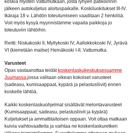
koskia myöten Vattumutkaan, josta lyhyen patikoinnin
jälkeen autokuljetus aloituspaikalle. Koskiluokitukset III-IV.
Ikäraja 18 v. Lähdön toteutumiseen vaaditaan 2 henkilöä.
Voit myös kysyä myynnistämme vapaita paikkoja jo
toteutuviin lähtöihin.
Reitti: Niskakoski II, Myllykoski IV, Aallokkokoski IV, Jyrävä
VI (kierretään maitse) Heinäkoski I-II, Vattumutka.
Varusteet
Opas vastaanottaa teidät
koskenlaskukeskuksessamme
Juumassa,
jossa valitaan oikean kokoiset varusteet
(sadeasu, kumisaappaat, kypärä ja pelastusliivit) ennen
koskelle lähtöä.
Kaikki koskenlaskuohjelmat sisältävät melontavarusteet
(Kumisaappaat, sadeasu, pelastusliivit ja kypärä)
Kuljetukset ja ammattitaitoisen oppaan. Voit ottaa matkaan
kuivia vaihtovaatteita ja vaihtaa ne koskenlaskuretken