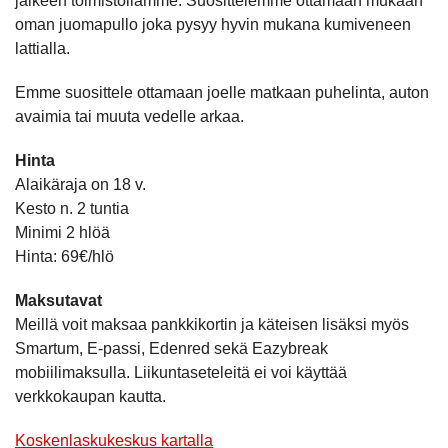
jälkeen toimistollamme. Suosittelemme ottamaan mukaan
oman juomapullo joka pysyy hyvin mukana kumiveneen
lattialla.
Emme suosittele ottamaan joelle matkaan puhelinta, auton
avaimia tai muuta vedelle arkaa.
Hinta
Alaikäraja on 18 v.
Kesto n. 2 tuntia
Minimi 2 hlöä
Hinta: 69€/hlö
Maksutavat
Meillä voit maksaa pankkikortin ja käteisen lisäksi myös
Smartum, E-passi, Edenred sekä Eazybreak
mobiilimaksulla. Liikuntaseteleitä ei voi käyttää
verkkokaupan kautta.
Koskenlaskukeskus kartalla