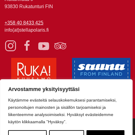
93830 Rukatunturi FIN
+358 40 8433 425
info(at)stellapolaris.fi
Arvostamme yksityisyyttäsi
Käytämme evästeitä selauskokemuksesi parantamiseksi,
personoitujen mainosten ja sisällön tarjoamiseksi ja
liikenteemme analysoimiseksi. Hyväksyt evästeidemme
käytön klikkaamalla ”Hyväksy”.
© Stella Polaris Adventures - Täyden Palvelun Elämysmatkatoimisto
Sivuston toteutus Davas