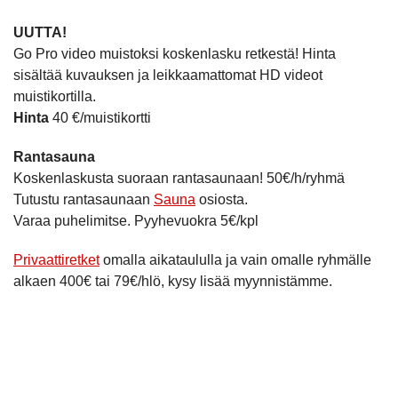
UUTTA!
Go Pro video muistoksi koskenlasku retkestä! Hinta
sisältää kuvauksen ja leikkaamattomat HD videot
muistikortilla.
Hinta
40 €/muistikortti
Rantasauna
Koskenlaskusta suoraan rantasaunaan! 50€/h/ryhmä
Tutustu rantasaunaan
Sauna
osiosta.
Varaa puhelimitse. Pyyhevuokra 5€/kpl
Privaattiretket
omalla aikataululla ja vain omalle ryhmälle
alkaen 400€ tai 79€/hlö, kysy lisää myynnistämme.