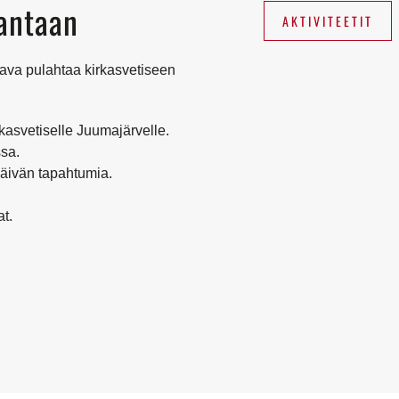
antaan
AKTIVITEETIT
ava pulahtaa kirkasvetiseen
asvetiselle Juumajärvelle.
sa.
äivän tapahtumia.
t.