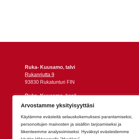
Ruka- Kuusamo, talvi
Rukanriutta 9
93830 Rukatunturi FIN
Ruka- Kuusamo, kesä
Juumantie 120
Arvostamme yksityisyyttäsi
93999 Kuusamo FIN
Käytämme evästeitä selauskokemuksesi parantamiseksi,
personoitujen mainosten ja sisällön tarjoamiseksi ja
liikenteemme analysoimiseksi. Hyväksyt evästeidemme