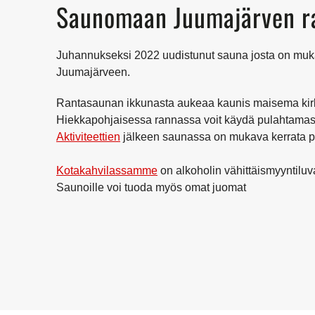
Saunomaan Juumajärven r
Juhannukseksi 2022 uudistunut sauna josta on muk
Juumajärveen.
Rantasaunan ikkunasta aukeaa kaunis maisema kirk
Hiekkapohjaisessa rannassa voit käydä pulahtamas
Aktiviteettien
jälkeen saunassa on mukava kerrata p
Kotakahvilassamme
on alkoholin vähittäismyyntiluva
Saunoille voi tuoda myös omat juomat