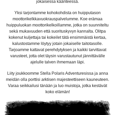
jokaisessa käänteessä.
Yksi tarjontamme kohokohdista on huipputason
moottorikelkkavuokrauspalvelumme. Koe erämaa
huippuluokan moottorikelkoillamme, jotka on suunniteltu
sekä mukavuuden että suorituskyvyn kannalta. Olitpa
kokenut kuljettaja tai kokeilet tätä ensimmäistä kertaa,
kalustostamme löytyy jotain jokaiselle taitotasolle.
Tarjoamme kattavat perehdytyksen ja kaikki tarvittavat
varusteet, jotta olet täysin varustautunut jännittävälle
ajelulle talven ihmemaan läpi.
Liity joukkoomme Stella Polaris Adventuresissa ja anna
meidän olla porttisi arktisen majesteettiseen kauneuteen.
Varaa seikkailusi tänään ja luo muistoja, jotka kestävät
koko elämän!