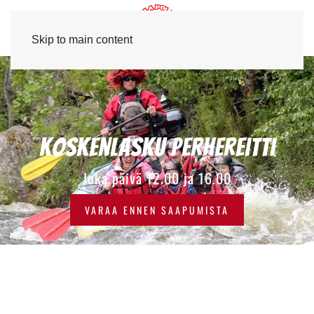
Skip to main content
Koskenlasku Pitkä-Reitti K-
Koskenlasku perhereitti
18
Joka päivä 12.00 ja 16.00
Joka päivä 15.30
VARAA ENNEN SAAPUMISTA
VARAA ENNEN SAAPUMISTA