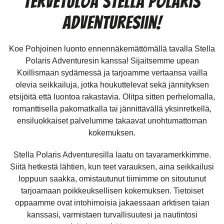
Tervetuloa Stella Polaris
Adventuresiin!
Koe Pohjoinen luonto ennennäkemättömällä tavalla Stella
Polaris Adventuresin kanssa! Sijaitsemme upean
Koillismaan sydämessä ja tarjoamme vertaansa vailla
olevia seikkailuja, jotka houkuttelevat sekä jännityksen
etsijöitä että luontoa rakastavia. Olitpa sitten perhelomalla,
romanttisella pakomatkalla tai jännittävällä yksinretkellä,
ensiluokkaiset palvelumme takaavat unohtumattoman
kokemuksen.
Stella Polaris Adventuresilla laatu on tavaramerkkimme.
Siitä hetkestä lähtien, kun teet varauksen, aina seikkailusi
loppuun saakka, omistautunut tiimimme on sitoutunut
tarjoamaan poikkeuksellisen kokemuksen. Tietoiset
oppaamme ovat intohimoisia jakaessaan arktisen taian
kanssasi, varmistaen turvallisuutesi ja nautintosi