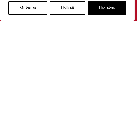
Mukauta
Hylkää
Hyväksy
Toimimme jokaisena vuodenaikana!