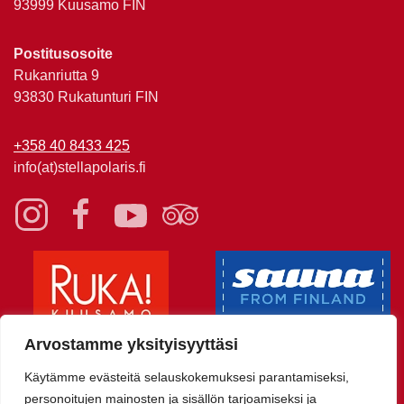
93999 Kuusamo FIN
Postitusosoite
Rukanriutta 9
93830 Rukatunturi FIN
+358 40 8433 425
info(at)stellapolaris.fi
Arvostamme yksityisyyttäsi
Käytämme evästeitä selauskokemuksesi parantamiseksi,
personoitujen mainosten ja sisällön tarjoamiseksi ja