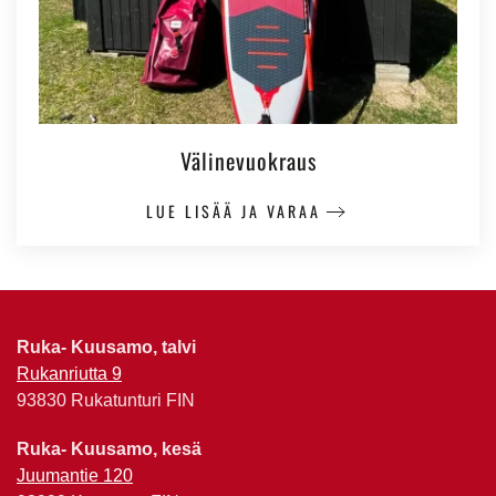
Välinevuokraus
LUE LISÄÄ JA VARAA
Ruka- Kuusamo, talvi
Rukanriutta 9
93830 Rukatunturi FIN
Ruka- Kuusamo, kesä
Juumantie 120