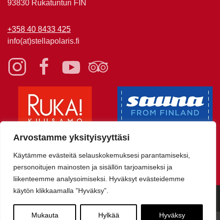
93830 Rukatunturi FIN
+358 40 8433 425
info(at)stellapolaris.fi
Arvostamme yksityisyyttäsi
Käytämme evästeitä selauskokemuksesi parantamiseksi,
personoitujen mainosten ja sisällön tarjoamiseksi ja
liikenteemme analysoimiseksi. Hyväksyt evästeidemme
käytön klikkaamalla ”Hyväksy”.
© Stella Polaris Adventures - Täyden Palvelun Elämysmatkatoimisto
Sivuston toteutus Davas
Mukauta
Hylkää
Hyväksy