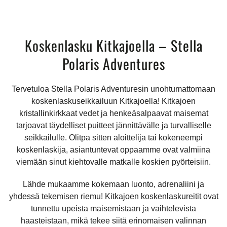
Koskenlasku Kitkajoella – Stella
Polaris Adventures
Tervetuloa Stella Polaris Adventuresin unohtumattomaan
koskenlaskuseikkailuun Kitkajoella! Kitkajoen
kristallinkirkkaat vedet ja henkeäsalpaavat maisemat
tarjoavat täydelliset puitteet jännittävälle ja turvalliselle
seikkailulle. Olitpa sitten aloittelija tai kokeneempi
koskenlaskija, asiantuntevat oppaamme ovat valmiina
viemään sinut kiehtovalle matkalle koskien pyörteisiin.
Lähde mukaamme kokemaan luonto, adrenaliini ja
yhdessä tekemisen riemu! Kitkajoen koskenlaskureitit ovat
tunnettu upeista maisemistaan ja vaihtelevista
haasteistaan, mikä tekee siitä erinomaisen valinnan