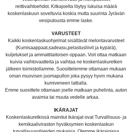
reittivaihtoehdot. Kitkajoelta löytyy lukuisa määrä
koskenlaskuun soveltuvia koskia mutta suurinta Jyrävän
vesiputousta emme laske.
VARUSTEET
Kaikki koskenlaskuohjelmat sisältävät melontavarusteet
(Kumisaappaat,sadeasu,pelastusliivit ja kypärä),
kuljetukset ja ammattitaitoisen oppaan. Voit ottaa matkaan
kuivia vaihtovaatteita ja vaihtaa ne koskenlaskuretken
jälkeen toimistollamme. Suosittelemme ottamaan mukaan
oman muovisen juomapullon joka pysyy hyvin mukana
kumiveneen lattialla.
Emme suosittele ottamaan joelle matkaan puhelinta, auton
avaimia tai muuta vedelle arkaa.
IKÄRAJAT
Koskenlaskuretkissä mainitut ikärajat ovat Turvallisuus- ja
kemikaaliviraston hyväksymien koskenlaskun
turvallisuusohjeiden mukaisia. Olemme ikärajoissa