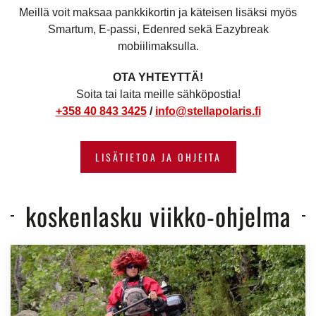
Meillä voit maksaa pankkikortin ja käteisen lisäksi myös
Smartum, E-passi, Edenred sekä Eazybreak
mobiilimaksulla.
OTA YHTEYTTÄ!
Soita tai laita meille sähköpostia!
+358 40 843 3425
/
info@stellapolaris.fi
LISÄTIETOA JA OHJEITA
koskenlasku viikko-ohjelma