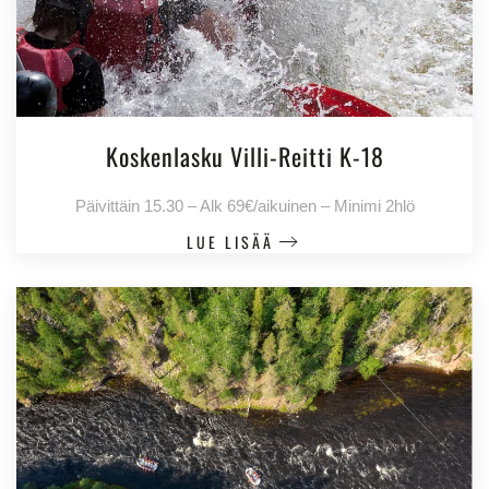
Koskenlasku Villi-Reitti K-18
Päivittäin 15.30 – Alk 69€/aikuinen – Minimi 2hlö
LUE LISÄÄ