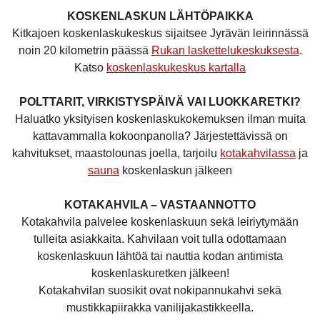
KOSKENLASKUN LÄHTÖPAIKKA
Kitkajoen koskenlaskukeskus sijaitsee Jyrävän leirinnässä
noin 20 kilometrin päässä
Rukan laskettelukeskuksesta
.
Katso
koskenlaskukeskus kartalla
POLTTARIT, VIRKISTYSPÄIVÄ VAI LUOKKARETKI?
Haluatko yksityisen koskenlaskukokemuksen ilman muita
kattavammalla kokoonpanolla? Järjestettävissä on
kahvitukset, maastolounas joella, tarjoilu
kotakahvilassa
ja
sauna
koskenlaskun jälkeen
KOTAKAHVILA – VASTAANNOTTO
Kotakahvila palvelee koskenlaskuun sekä leiriytymään
tulleita asiakkaita. Kahvilaan voit tulla odottamaan
koskenlaskuun lähtöä tai nauttia kodan antimista
koskenlaskuretken jälkeen!
Kotakahvilan suosikit ovat nokipannukahvi sekä
mustikkapiirakka vanilijakastikkeella.