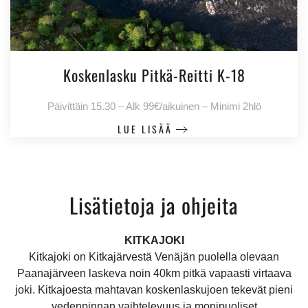
Koskenlasku Pitkä-Reitti K-18
Päivittäin 15.30 – Alk 99€/aikuinen – Minimi 2hlö
LUE LISÄÄ
Lisätietoja ja ohjeita
KITKAJOKI
Kitkajoki on Kitkajärvestä Venäjän puolella olevaan
Paanajärveen laskeva noin 40km pitkä vapaasti virtaava
joki. Kitkajoesta mahtavan koskenlaskujoen tekevät pieni
vedenpinnan vaihtelevuus ja monipuoliset