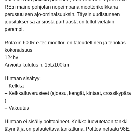
RE:n maine pohjolan nopeimpana moottorikelkkana
perustuu sen ajo-ominaisuuksin. Täysin uudistuneen
jousituksensa ansiosta parhaasta on tullut vieläkin
parempi.
Rotaxin 600R e-tec moottori on taloudellinen ja tehokas
kokonaisuus!
124hv
Arvioitu kulutus n. 15L/100km
Hintaan sisältyy:
– Kelkka
– Kelkkailuvarusteet (ajoasu, kengät, kintaat, crossikypärä
)
– Vakuutus
Hintaan ei sisälly polttoaineet. Kelkka luovutetaan tankki
täynnä ja on palautettava tankattuna. Polttoainelaatu 98E.