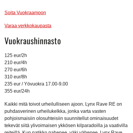
Soita Vuokraamoon
Varaa verkkokaupasta
Vuokraushinnasto
125 eur/2h
210 eur/4h
270 eur/6h
310 eur/8h
235 eur / Yövuokra 17.00-9.00
355 eur/24h
Kaikki mitä toivot urheilulliseen ajoon. Lynx Rave RE on
puhdasverinen urheilukelkka, jonka varta vasten
pohjoismaisiin olosuhteisiin suunnitellut ominaisuudet
tekevät siitä ylivoimaisen ykkösen kilparadoilla ja vaativilla
reiteillä. Kun patikko pahenee, väki vähenee. Lynx Rave