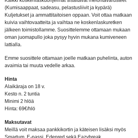
Kaikki koskenlaskuohjelmat sisältävät melontavarusteet
(Kumisaappaat, sadeasu, pelastusliivit ja kypärä)
Kuljetukset ja ammattitaitoisen oppaan. Voit ottaa matkaan
kuivia vaihtovaatteita ja vaihtaa ne koskenlaskuretken
jälkeen toimistollamme. Suosittelemme ottamaan mukaan
oman juomapullo joka pysyy hyvin mukana kumiveneen
lattialla.
Emme suosittele ottamaan joelle matkaan puhelinta, auton
avaimia tai muuta vedelle arkaa.
Hinta
Alaikäraja on 18 v.
Kesto n. 2 tuntia
Minimi 2 hlöä
Hinta: 69€/hlö
Maksutavat
Meillä voit maksaa pankkikortin ja käteisen lisäksi myös
Smartum, E-passi, Edenred sekä Eazybreak