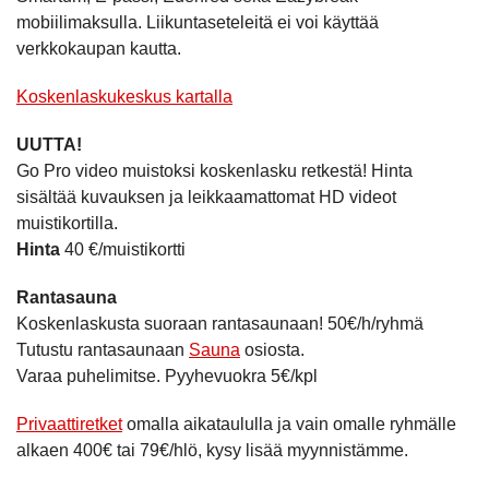
mobiilimaksulla. Liikuntaseteleitä ei voi käyttää
verkkokaupan kautta.
Koskenlaskukeskus kartalla
UUTTA!
Go Pro video muistoksi koskenlasku retkestä! Hinta
sisältää kuvauksen ja leikkaamattomat HD videot
muistikortilla.
Hinta
40 €/muistikortti
Rantasauna
Koskenlaskusta suoraan rantasaunaan! 50€/h/ryhmä
Tutustu rantasaunaan
Sauna
osiosta.
Varaa puhelimitse. Pyyhevuokra 5€/kpl
Privaattiretket
omalla aikataululla ja vain omalle ryhmälle
alkaen 400€ tai 79€/hlö, kysy lisää myynnistämme.