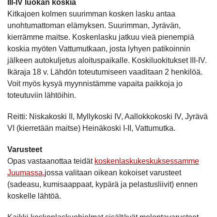
III-IV luokan koskia
Kitkajoen kolmen suurimman kosken lasku antaa
unohtumattoman elämyksen. Suurimman, Jyrävän,
kierrämme maitse. Koskenlasku jatkuu vieä pienempiä
koskia myöten Vattumutkaan, josta lyhyen patikoinnin
jälkeen autokuljetus aloituspaikalle. Koskiluokitukset III-IV.
Ikäraja 18 v. Lähdön toteutumiseen vaaditaan 2 henkilöä.
Voit myös kysyä myynnistämme vapaita paikkoja jo
toteutuviin lähtöihin.
Reitti: Niskakoski II, Myllykoski IV, Aallokkokoski IV, Jyrävä
VI (kierretään maitse) Heinäkoski I-II, Vattumutka.
Varusteet
Opas vastaanottaa teidät
koskenlaskukeskuksessamme
Juumassa,
jossa valitaan oikean kokoiset varusteet
(sadeasu, kumisaappaat, kypärä ja pelastusliivit) ennen
koskelle lähtöä.