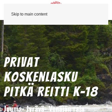
Skip to main content
Privat
Koskenlasku
Pitkä Reitti K-18
Juuma- Jyrävä- Venäjän raja