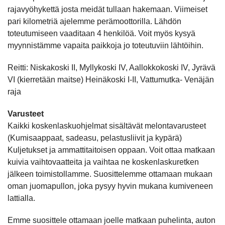
rajavyöhykettä josta meidät tullaan hakemaan. Viimeiset
pari kilometriä ajelemme perämoottorilla. Lähdön
toteutumiseen vaaditaan 4 henkilöä. Voit myös kysyä
myynnistämme vapaita paikkoja jo toteutuviin lähtöihin.
Reitti: Niskakoski II, Myllykoski IV, Aallokkokoski IV, Jyrävä
VI (kierretään maitse) Heinäkoski I-II, Vattumutka- Venäjän
raja
Varusteet
Kaikki koskenlaskuohjelmat sisältävät melontavarusteet
(Kumisaappaat, sadeasu, pelastusliivit ja kypärä)
Kuljetukset ja ammattitaitoisen oppaan. Voit ottaa matkaan
kuivia vaihtovaatteita ja vaihtaa ne koskenlaskuretken
jälkeen toimistollamme. Suosittelemme ottamaan mukaan
oman juomapullon, joka pysyy hyvin mukana kumiveneen
lattialla.
Emme suosittele ottamaan joelle matkaan puhelinta, auton